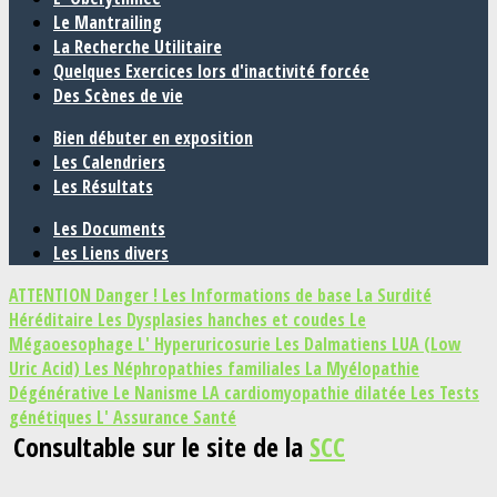
Le Mantrailing
La Recherche Utilitaire
Quelques Exercices lors d'inactivité forcée
Des Scènes de vie
Bien débuter en exposition
Les Calendriers
Les Résultats
Les Documents
Les Liens divers
ATTENTION Danger !
Les Informations de base
La Surdité
Héréditaire
Les Dysplasies hanches et coudes
Le
Mégaoesophage
L' Hyperuricosurie
Les Dalmatiens LUA (Low
Uric Acid)
Les Néphropathies familiales
La Myélopathie
Dégénérative
Le Nanisme
LA cardiomyopathie dilatée
Les Tests
génétiques
L' Assurance Santé
Consultable sur le site de la
SCC