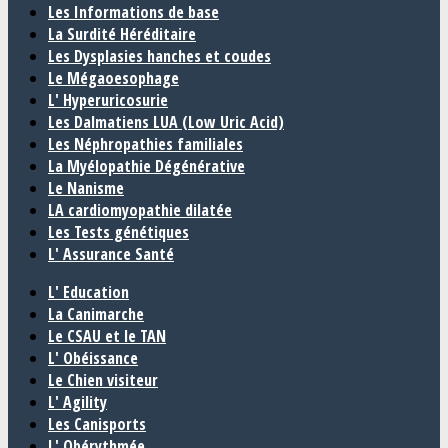
Les Informations de base
La Surdité Héréditaire
Les Dysplasies hanches et coudes
Le Mégaoesophage
L' Hyperuricosurie
Les Dalmatiens LUA (Low Uric Acid)
Les Néphropathies familiales
La Myélopathie Dégénérative
Le Nanisme
LA cardiomyopathie dilatée
Les Tests génétiques
L' Assurance Santé
L' Education
La Canimarche
Le CSAU et le TAN
L' Obéissance
Le Chien visiteur
L' Agility
Les Canisports
L' Obérythmée