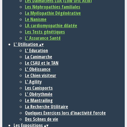
Les Dalmatiens LUA (Low Uric Acid)
Les Néphropathies familiales
La Myélopathie Dégénérative
Le Nanisme
LA cardiomyopathie dilatée
Les Tests génétiques
L' Assurance Santé
L' Utilisation
▴
▾
L' Education
La Canimarche
Le CSAU et le TAN
L' Obéissance
Le Chien visiteur
L' Agility
Les Canisports
L' Obérythmée
Le Mantrailing
La Recherche Utilitaire
Quelques Exercices lors d'inactivité forcée
Des Scènes de vie
Les Expositions
▴
▾