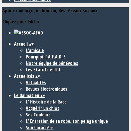
Ajoutez un logo, un bouton, des réseaux sociaux
Cliquez pour éditer
Accueil
▴
▾
L'amicale
Pourquoi l' A.F.A.D. ?
Notre équipe de bénévoles
Les Statuts et R.I.
Actualités
▴
▾
Actualités
Revues électroniques
Le dalmatien
▴
▾
L' Histoire de la Race
Acquérir un chiot
Ses Couleurs
L' Entretien de sa robe, son pelage unique
Son Caractère