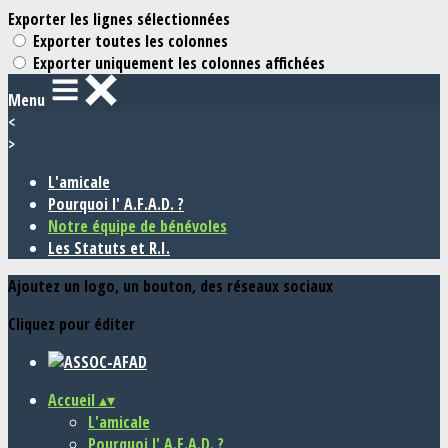
Exporter les lignes sélectionnées
Exporter toutes les colonnes
Exporter uniquement les colonnes affichées
Menu
<
>
L'amicale
Pourquoi l' A.F.A.D. ?
Notre équipe de bénévoles
Les Statuts et R.I.
Ajoutez un logo, un bouton, des réseaux sociaux
Cliquez pour éditer
Accueil
▴
▾
L'amicale
Pourquoi l' A.F.A.D. ?