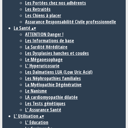
Les Portées chez nos adhérents
Les Retraités
Les Chiens à placer
Assurance Responsabilité Civile professionnelle
La Santé
▴
▾
ATTENTION Danger !
Les Informations de base
La Surdité Héréditaire
Les Dysplasies hanches et coudes
Le Mégaoesophage
L' Hyperuricosurie
Les Dalmatiens LUA (Low Uric Acid)
Les Néphropathies familiales
La Myélopathie Dégénérative
Le Nanisme
LA cardiomyopathie dilatée
Les Tests génétiques
L' Assurance Santé
L' Utilisation
▴
▾
L' Education