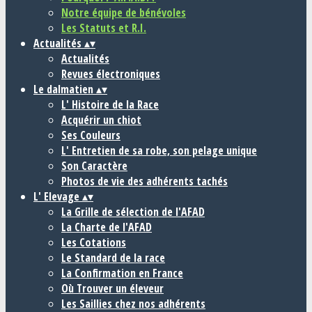
Notre équipe de bénévoles
Les Statuts et R.I.
Actualités
▴
▾
Actualités
Revues électroniques
Le dalmatien
▴
▾
L' Histoire de la Race
Acquérir un chiot
Ses Couleurs
L' Entretien de sa robe, son pelage unique
Son Caractère
Photos de vie des adhérents tachés
L' Elevage
▴
▾
La Grille de sélection de l'AFAD
La Charte de l'AFAD
Les Cotations
Le Standard de la race
La Confirmation en France
Où Trouver un éleveur
Les Saillies chez nos adhérents