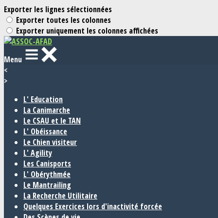
Exporter les lignes sélectionnées
Exporter toutes les colonnes
Exporter uniquement les colonnes affichées
Menu
<
>
L' Education
La Canimarche
Le CSAU et le TAN
L' Obéissance
Le Chien visiteur
L' Agility
Les Canisports
L' Obérythmée
Le Mantrailing
La Recherche Utilitaire
Quelques Exercices lors d'inactivité forcée
Des Scènes de vie