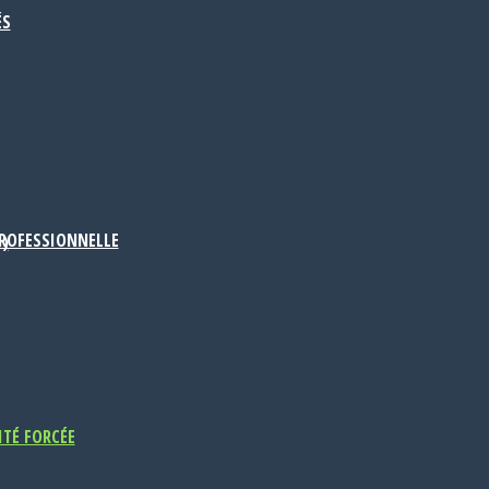
ÉS
PROFESSIONNELLE
D)
ITÉ FORCÉE