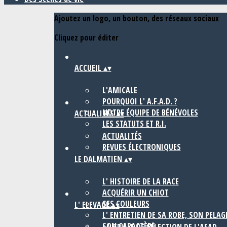
Ajoutez un logo, un bouton, des réseaux sociaux
Cliquez pour éditer
ACCUEIL
▴
▾
L'AMICALE
POURQUOI L' A.F.A.D. ?
NOTRE ÉQUIPE DE BÉNÉVOLES
ACTUALITÉS
▴
▾
LES STATUTS ET R.I.
ACTUALITÉS
REVUES ÉLECTRONIQUES
LE DALMATIEN
▴
▾
L' HISTOIRE DE LA RACE
ACQUÉRIR UN CHIOT
SES COULEURS
L' ELEVAGE
▴
▾
L' ENTRETIEN DE SA ROBE, SON PELAG
SON CARACTÈRE