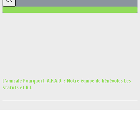
OK
L'amicale
Pourquoi l' A.F.A.D. ?
Notre équipe de bénévoles
Les
Statuts et R.I.