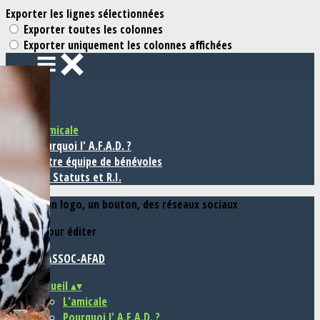
Exporter les lignes sélectionnées
Exporter toutes les colonnes
Exporter uniquement les colonnes affichées
Menu
<
>
L'amicale
Pourquoi l' A.F.A.D. ?
Notre équipe de bénévoles
Les Statuts et R.I.
Ajoutez un logo, un bouton, des réseaux sociaux
Cliquez pour éditer
Accueil
▴
▾
L'amicale
Pourquoi l' A.F.A.D. ?