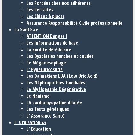
Les Portées chez nos adhérents
Les Retraités
Les Chiens à placer
Assurance Responsabilité Civile professionnelle
La Santé
▴
▾
ATTENTION Danger !
Les Informations de base
La Surdité Héréditaire
Les Dysplasies hanches et coudes
Le Mégaoesophage
L' Hyperuricosurie
Les Dalmatiens LUA (Low Uric Acid)
Les Néphropathies familiales
La Myélopathie Dégénérative
Le Nanisme
LA cardiomyopathie dilatée
Les Tests génétiques
L' Assurance Santé
L' Utilisation
▴
▾
L' Education