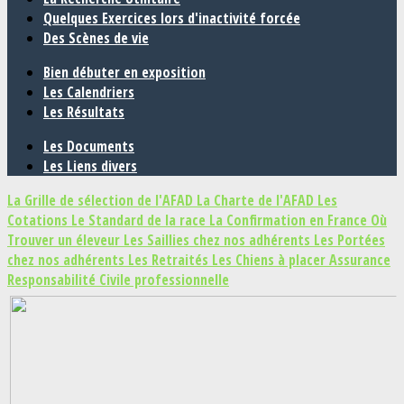
Quelques Exercices lors d'inactivité forcée
Des Scènes de vie
Bien débuter en exposition
Les Calendriers
Les Résultats
Les Documents
Les Liens divers
La Grille de sélection de l'AFAD
La Charte de l'AFAD
Les
Cotations
Le Standard de la race
La Confirmation en France
Où
Trouver un éleveur
Les Saillies chez nos adhérents
Les Portées
chez nos adhérents
Les Retraités
Les Chiens à placer
Assurance
Responsabilité Civile professionnelle