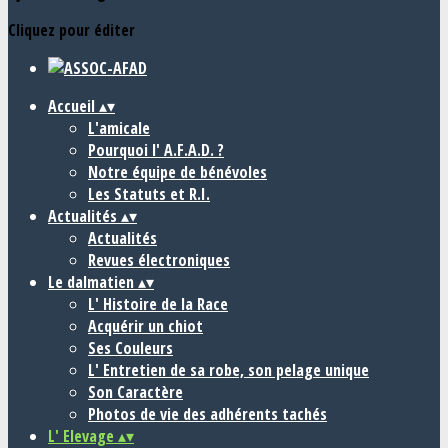
Cliquez pour éditer
Accueil
▴
▾
L'amicale
Pourquoi l' A.F.A.D. ?
Notre équipe de bénévoles
Les Statuts et R.I.
Actualités
▴
▾
Actualités
Revues électroniques
Le dalmatien
▴
▾
L' Histoire de la Race
Acquérir un chiot
Ses Couleurs
L' Entretien de sa robe, son pelage unique
Son Caractère
Photos de vie des adhérents tachés
L' Elevage
▴
▾