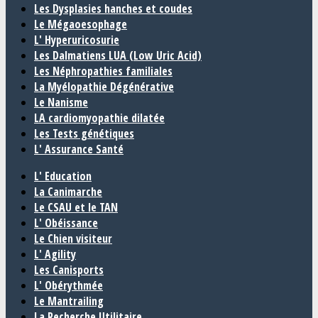
Les Dysplasies hanches et coudes
Le Mégaoesophage
L' Hyperuricosurie
Les Dalmatiens LUA (Low Uric Acid)
Les Néphropathies familiales
La Myélopathie Dégénérative
Le Nanisme
LA cardiomyopathie dilatée
Les Tests génétiques
L' Assurance Santé
L' Education
La Canimarche
Le CSAU et le TAN
L' Obéissance
Le Chien visiteur
L' Agility
Les Canisports
L' Obérythmée
Le Mantrailing
La Recherche Utilitaire