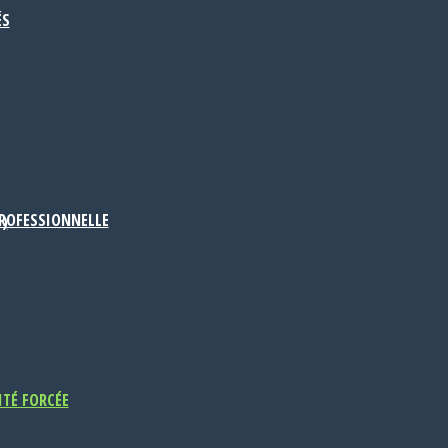
ÉS
PROFESSIONNELLE
D)
ITÉ FORCÉE