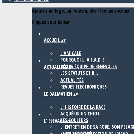
Ajoutez un logo, un bouton, des réseaux sociaux
Cliquez pour éditer
ACCUEIL
▴
▾
L'AMICALE
POURQUOI L' A.F.A.D. ?
NOTRE ÉQUIPE DE BÉNÉVOLES
ACTUALITÉS
▴
▾
LES STATUTS ET R.I.
ACTUALITÉS
REVUES ÉLECTRONIQUES
LE DALMATIEN
▴
▾
L' HISTOIRE DE LA RACE
ACQUÉRIR UN CHIOT
SES COULEURS
L' ELEVAGE
▴
▾
L' ENTRETIEN DE SA ROBE, SON PELAG
SON CARACTÈRE