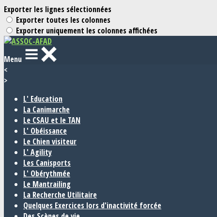
Exporter les lignes sélectionnées
Exporter toutes les colonnes
Exporter uniquement les colonnes affichées
Menu
<
>
L' Education
La Canimarche
Le CSAU et le TAN
L' Obéissance
Le Chien visiteur
L' Agility
Les Canisports
L' Obérythmée
Le Mantrailing
La Recherche Utilitaire
Quelques Exercices lors d'inactivité forcée
Des Scènes de vie