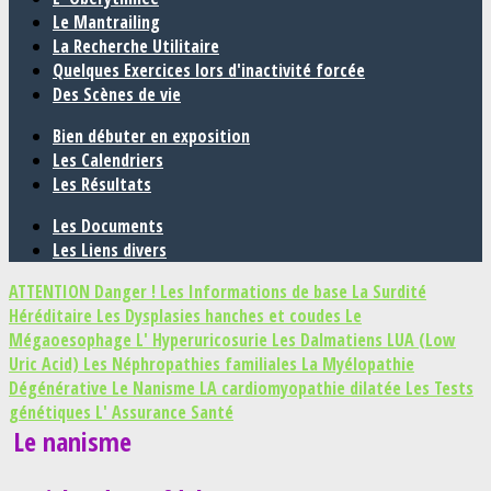
Le Mantrailing
La Recherche Utilitaire
Quelques Exercices lors d'inactivité forcée
Des Scènes de vie
Bien débuter en exposition
Les Calendriers
Les Résultats
Les Documents
Les Liens divers
ATTENTION Danger !
Les Informations de base
La Surdité
Héréditaire
Les Dysplasies hanches et coudes
Le
Mégaoesophage
L' Hyperuricosurie
Les Dalmatiens LUA (Low
Uric Acid)
Les Néphropathies familiales
La Myélopathie
Dégénérative
Le Nanisme
LA cardiomyopathie dilatée
Les Tests
génétiques
L' Assurance Santé
Le nanisme