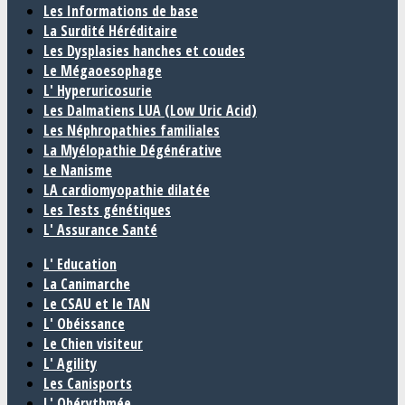
Les Informations de base
La Surdité Héréditaire
Les Dysplasies hanches et coudes
Le Mégaoesophage
L' Hyperuricosurie
Les Dalmatiens LUA (Low Uric Acid)
Les Néphropathies familiales
La Myélopathie Dégénérative
Le Nanisme
LA cardiomyopathie dilatée
Les Tests génétiques
L' Assurance Santé
L' Education
La Canimarche
Le CSAU et le TAN
L' Obéissance
Le Chien visiteur
L' Agility
Les Canisports
L' Obérythmée