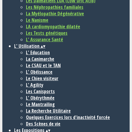
Les Dalmatiens LUA (Low Uric Acid)
Les Néphropathies familiales
La Myélopathie Dégénérative
Le Nanisme
LA cardiomyopathie dilatée
Les Tests génétiques
L' Assurance Santé
L' Utilisation
▴
▾
L' Education
La Canimarche
Le CSAU et le TAN
L' Obéissance
Le Chien visiteur
L' Agility
Les Canisports
L' Obérythmée
Le Mantrailing
La Recherche Utilitaire
Quelques Exercices lors d'inactivité forcée
Des Scènes de vie
Les Expositions
▴
▾