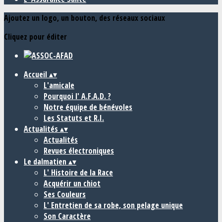
Ajoutez un logo, un bouton, des réseaux sociaux
Cliquez pour éditer
Accueil
▴
▾
L'amicale
Pourquoi l' A.F.A.D. ?
Notre équipe de bénévoles
Les Statuts et R.I.
Actualités
▴
▾
Actualités
Revues électroniques
Le dalmatien
▴
▾
L' Histoire de la Race
Acquérir un chiot
Ses Couleurs
L' Entretien de sa robe, son pelage unique
Son Caractère