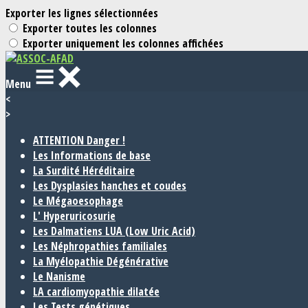
Exporter les lignes sélectionnées
Exporter toutes les colonnes
Exporter uniquement les colonnes affichées
Menu
<
>
ATTENTION Danger !
Les Informations de base
La Surdité Héréditaire
Les Dysplasies hanches et coudes
Le Mégaoesophage
L' Hyperuricosurie
Les Dalmatiens LUA (Low Uric Acid)
Les Néphropathies familiales
La Myélopathie Dégénérative
Le Nanisme
LA cardiomyopathie dilatée
Les Tests génétiques