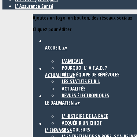
L' Assurance Santé
Ajoutez un logo, un bouton, des réseaux sociaux
Cliquez pour éditer
ACCUEIL
▴
▾
L'AMICALE
POURQUOI L' A.F.A.D. ?
NOTRE ÉQUIPE DE BÉNÉVOLES
ACTUALITÉS
▴
▾
LES STATUTS ET R.I.
ACTUALITÉS
REVUES ÉLECTRONIQUES
LE DALMATIEN
▴
▾
L' HISTOIRE DE LA RACE
ACQUÉRIR UN CHIOT
SES COULEURS
L' ELEVAGE
▴
▾
L' ENTRETIEN DE SA ROBE, SON PELAG