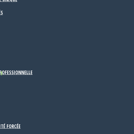
ÉS
PROFESSIONNELLE
D)
ITÉ FORCÉE