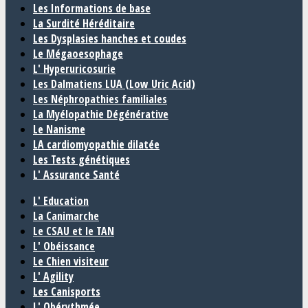
Les Informations de base
La Surdité Héréditaire
Les Dysplasies hanches et coudes
Le Mégaoesophage
L' Hyperuricosurie
Les Dalmatiens LUA (Low Uric Acid)
Les Néphropathies familiales
La Myélopathie Dégénérative
Le Nanisme
LA cardiomyopathie dilatée
Les Tests génétiques
L' Assurance Santé
L' Education
La Canimarche
Le CSAU et le TAN
L' Obéissance
Le Chien visiteur
L' Agility
Les Canisports
L' Obérythmée