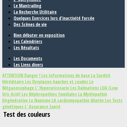
Le Mantrailing
La Recherche Utilitaire
Quelques Exercices lors d'inactivité forcée
Des Scènes de vie
Bien débuter en exposition
Les Calendriers
Les Résultats
Les Documents
Les Liens divers
ATTENTION Danger !
Les Informations de base
La Surdité
Héréditaire
Les Dysplasies hanches et coudes
Le
Mégaoesophage
L' Hyperuricosurie
Les Dalmatiens LUA (Low
Uric Acid)
Les Néphropathies familiales
La Myélopathie
Dégénérative
Le Nanisme
LA cardiomyopathie dilatée
Les Tests
génétiques
L' Assurance Santé
Test des couleurs