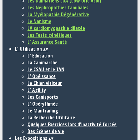
Les Dalmatiens LUA (Low Uric Acid)
Les Néphropathies familiales
La Myélopathie Dégénérative
Le Nanisme
LA cardiomyopathie dilatée
Les Tests génétiques
L' Assurance Santé
L' Utilisation
▴
▾
L' Education
La Canimarche
Le CSAU et le TAN
L' Obéissance
Le Chien visiteur
L' Agility
Les Canisports
L' Obérythmée
Le Mantrailing
La Recherche Utilitaire
Quelques Exercices lors d'inactivité forcée
Des Scènes de vie
Les Expositions
▴
▾