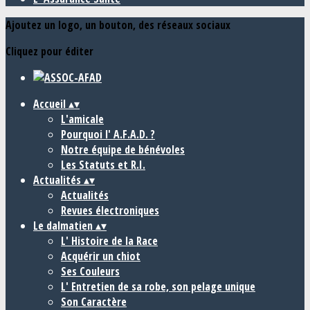
Ajoutez un logo, un bouton, des réseaux sociaux
Cliquez pour éditer
Accueil
▴
▾
L'amicale
Pourquoi l' A.F.A.D. ?
Notre équipe de bénévoles
Les Statuts et R.I.
Actualités
▴
▾
Actualités
Revues électroniques
Le dalmatien
▴
▾
L' Histoire de la Race
Acquérir un chiot
Ses Couleurs
L' Entretien de sa robe, son pelage unique
Son Caractère