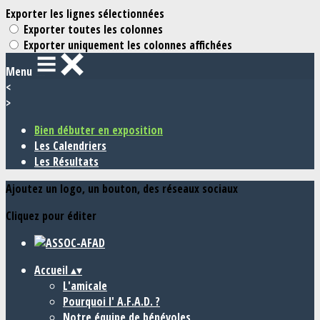
Exporter les lignes sélectionnées
Exporter toutes les colonnes
Exporter uniquement les colonnes affichées
Menu
<
>
Bien débuter en exposition
Les Calendriers
Les Résultats
Ajoutez un logo, un bouton, des réseaux sociaux
Cliquez pour éditer
Accueil
▴
▾
L'amicale
Pourquoi l' A.F.A.D. ?
Notre équipe de bénévoles