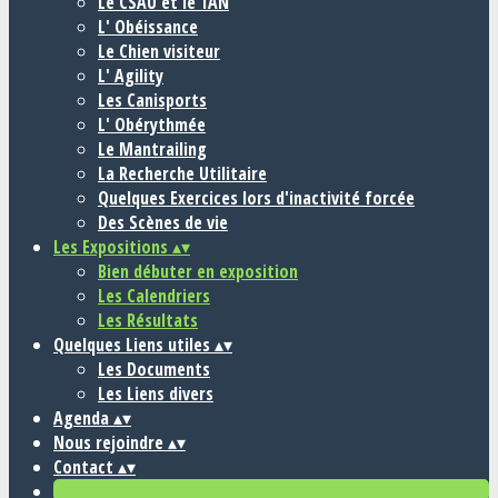
Le CSAU et le TAN
L' Obéissance
Le Chien visiteur
L' Agility
Les Canisports
L' Obérythmée
Le Mantrailing
La Recherche Utilitaire
Quelques Exercices lors d'inactivité forcée
Des Scènes de vie
Les Expositions
▴
▾
Bien débuter en exposition
Les Calendriers
Les Résultats
Quelques Liens utiles
▴
▾
Les Documents
Les Liens divers
Agenda
▴
▾
Nous rejoindre
▴
▾
Contact
▴
▾